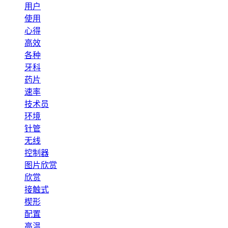
用户
使用
心得
高效
各种
牙科
药片
速率
技术员
环境
针管
无线
控制器
图片欣赏
欣赏
接触式
楔形
配置
高温