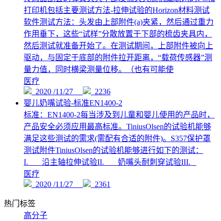
打印机包括主要测试方法-拉伸试验的Horizon材料测试
软件测试方法：头发由上部附件(a)夹紧，然后通过重力
作用垂下，这些“试样”分散放置于下部的梳齿夹具内，
然后测试就准备开始了。在测试期间，上部附件被向上
驱动，与固定于底部的附件拉开距离，“载荷传感器”测
量力值，同时横梁测量位移。（也有可能使
医疗
2020 /11/27
2236
婴儿奶嘴试验-标准EN1400-2
标准：EN1400-2每当涉及到儿童和婴儿使用的产品时，
产品安全必须应用最高标准。TiniusOlsen的试验机能够
满足这些测试的需求(需配有合适的附件)。S357保护罩
测试附件TiniusOlsen的试验机能够进行如下的测试：
I. 沿主轴拉伸试验II. 奶嘴头耐刺穿试验III.
医疗
2020 /11/27
2361
热门标签
高分子