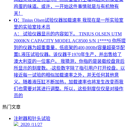
鸡蛋的味道。或许，一开始这件事情就是与有机物有
关！
Q：
Tinius Olsen试验仪器加载速率 我现在是一所实验室
里的实验室技术员
A：
试验仪器显示的内容如下。 TINIUS OLSEN UTM
2000KN CAPACITY MODEL AC8500 S/N 1****0 你所提
到的仪器为超重重量，低底架的400,000lbf容量超豪华配
置L液压试验仪器。该仪器于1970年生产，并出售给了
澳大利亚的一位客户。 我猜测，你指的是装载绞盘背后
所显示的刻度数。-这些数字除了指引用户打开绞盘，以
接近每一试验的相似加载速率之外，并无任何其他意
义。随着液压缸不断加热，加载速率也将发生改变而我
们也需要对其进行调整。所以，这些刻度仅仅是对操作
员的
热门文章
注射器和针头试验
2020 /11/27