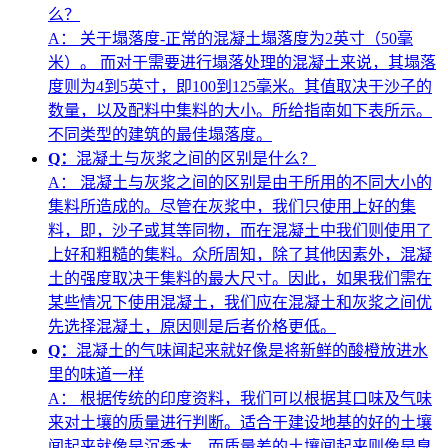
么？
A：
关于塌落度-正常的混凝土塌落度为2英寸（50毫
米）。 而对于需要进行塌落处理的混凝土来说，其塌落
度则为4到5英寸，即100到125毫米。其值取决于沙子的
数量，以及配料中集料的大小。所给指南如下表所示。
不同类型的建筑的最佳塌落度。
Q：
混凝土与灰浆之间的区别是什么？
A：
混凝土与灰浆之间的区别是由于所用的不同大小的
集料所造成的。尽管在灰浆中，我们只使用上好的集
料，即，沙子或其等同物，而在混凝土中我们则使用了
上好和粗糙的集料。众所周知，除了其他因素外，混凝
土的强度取决于集料的最大尺寸。因此，如果我们需在
某些情况下使用混凝土，我们应在混凝土和灰浆之间优
先选择混凝土，原因则是后者价格更低。
Q：
混凝土的气味闻起来就好像是将新鲜的酸橙放进水
里的味道一样
A：
根据传统的印度资料，我们可以根据其口味及气味
来对土壤的质量进行判断。适合于建设地基的好的土壤
闻起来就像是沉香木。而质量差的土壤闻起来则像是臭