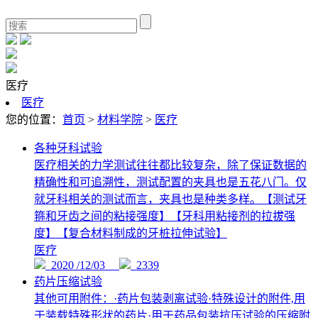
医疗
医疗
您的位置：
首页
>
材料学院
>
医疗
各种牙科试验
医疗相关的力学测试往往都比较复杂，除了保证数据的
精确性和可追溯性，测试配置的夹具也是五花八门。仅
就牙科相关的测试而言，夹具也是种类多样。【测试牙
箍和牙齿之间的粘接强度】【牙科用粘接剂的拉拔强
度】【复合材料制成的牙桩拉伸试验】
医疗
2020 /12/03
2339
药片压缩试验
其他可用附件：·药片包装剥离试验·特殊设计的附件,用
于装载特殊形状的药片·用于药品包装抗压试验的压缩附