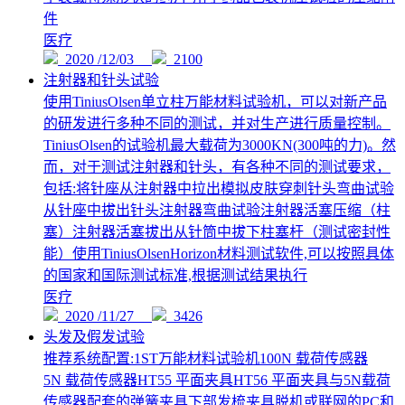
件
医疗
2020 /12/03
2100
注射器和针头试验
使用TiniusOlsen单立柱万能材料试验机，可以对新产品
的研发进行多种不同的测试，并对生产进行质量控制。
TiniusOlsen的试验机最大载荷为3000KN(300吨的力)。然
而，对于测试注射器和针头，有各种不同的测试要求，
包括:将针座从注射器中拉出模拟皮肤穿刺针头弯曲试验
从针座中拔出针头注射器弯曲试验注射器活塞压缩（柱
塞）注射器活塞拔出从针筒中拔下柱塞杆（测试密封性
能）使用TiniusOlsenHorizon材料测试软件,可以按照具体
的国家和国际测试标准,根据测试结果执行
医疗
2020 /11/27
3426
头发及假发试验
推荐系统配置:1ST万能材料试验机100N 载荷传感器
5N 载荷传感器HT55 平面夹具HT56 平面夹具与5N载荷
传感器配套的弹簧夹具下部发梳夹具脱机或联网的PC和