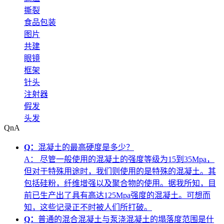
撕裂
食品包装
图片
共建
眼镜
框架
针头
注射器
假发
头发
QnA
Q：
混凝土的最高硬度是多少？
A：
尽管一般使用的混凝土的强度等级为15到35Mpa，
但对于特殊用途时，我们则使用的是特殊的混凝土。其
包括硅粉，纤维增强以及聚合物的使用。据我所知，目
前已生产出了具有高达125Mpa强度的混凝土。可想而
知，这些记录正不时被人们所打破。
Q：
普通的混合混凝土与泵浇混凝土的塌落度范围是什