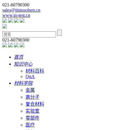
021-60790300
sales@tiniusolsen.cn
www.to-test.cn
021-60790300
首页
知识中心
材料百科
QnA
材料学院
金属
高分子
复合材料
实验室
零部件
医疗