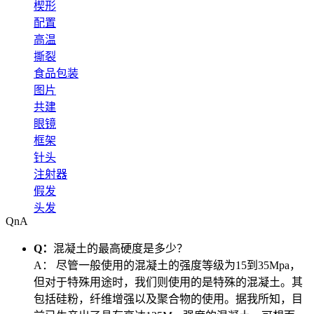
楔形
配置
高温
撕裂
食品包装
图片
共建
眼镜
框架
针头
注射器
假发
头发
QnA
Q：
混凝土的最高硬度是多少？
A：
尽管一般使用的混凝土的强度等级为15到35Mpa，
但对于特殊用途时，我们则使用的是特殊的混凝土。其
包括硅粉，纤维增强以及聚合物的使用。据我所知，目