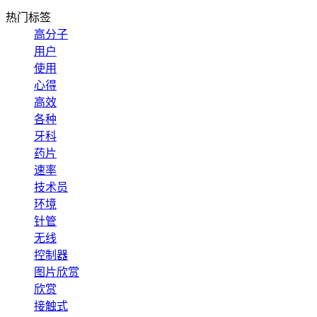
热门标签
高分子
用户
使用
心得
高效
各种
牙科
药片
速率
技术员
环境
针管
无线
控制器
图片欣赏
欣赏
接触式