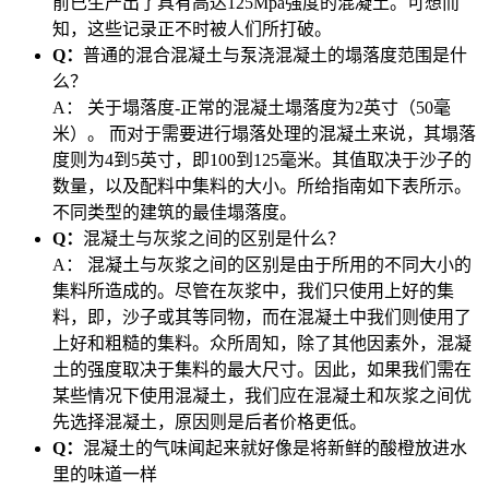
前已生产出了具有高达125Mpa强度的混凝土。可想而
知，这些记录正不时被人们所打破。
Q：
普通的混合混凝土与泵浇混凝土的塌落度范围是什
么？
A：
关于塌落度-正常的混凝土塌落度为2英寸（50毫
米）。 而对于需要进行塌落处理的混凝土来说，其塌落
度则为4到5英寸，即100到125毫米。其值取决于沙子的
数量，以及配料中集料的大小。所给指南如下表所示。
不同类型的建筑的最佳塌落度。
Q：
混凝土与灰浆之间的区别是什么？
A：
混凝土与灰浆之间的区别是由于所用的不同大小的
集料所造成的。尽管在灰浆中，我们只使用上好的集
料，即，沙子或其等同物，而在混凝土中我们则使用了
上好和粗糙的集料。众所周知，除了其他因素外，混凝
土的强度取决于集料的最大尺寸。因此，如果我们需在
某些情况下使用混凝土，我们应在混凝土和灰浆之间优
先选择混凝土，原因则是后者价格更低。
Q：
混凝土的气味闻起来就好像是将新鲜的酸橙放进水
里的味道一样