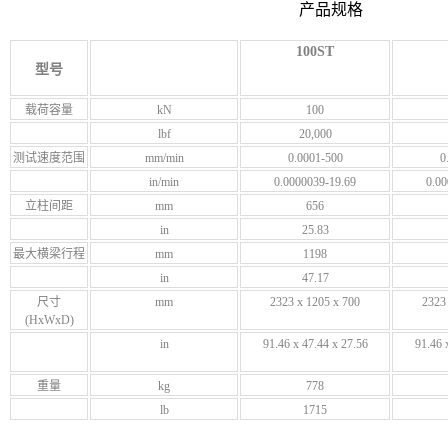
产品规格
100ST
型号
载荷容量
kN
100
lbf
20,000
测试速度范围
mm/min
0.0001-500
0
in/min
0.0000039-19.69
0.00
立柱间距
mm
656
in
25.83
最大横梁行程
mm
1198
in
47.17
尺寸
mm
2323 x 1205 x 700
2323
(HxWxD)
in
91.46 x 47.44 x 27.56
91.46 
重量
kg
778
lb
1715