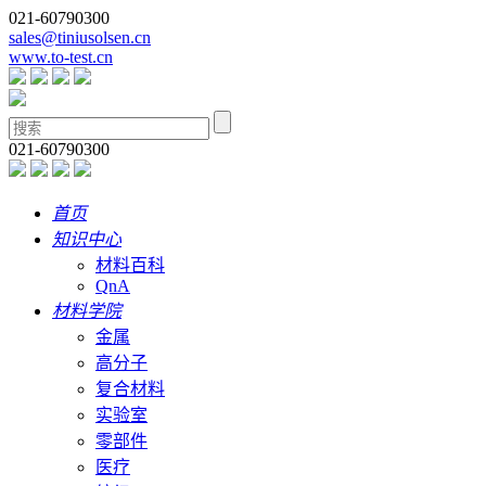
021-60790300
sales@tiniusolsen.cn
www.to-test.cn
021-60790300
首页
知识中心
材料百科
QnA
材料学院
金属
高分子
复合材料
实验室
零部件
医疗