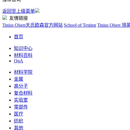
返回至上级菜单
友情链接
Tinius Olsen天氏欧森官方网站
School of Testing
Tinius Olse
首页
知识中心
材料百科
QnA
材料学院
金属
高分子
复合材料
实验室
零部件
医疗
纺织
其他