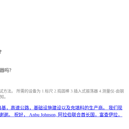
？
仪器吗？
方法。 所需的设备为 1.标尺 2.捣固棒 3.插入式振荡器 4.测量仪-由钢
告知。
，地基，路基，高速公路，基础设施建设以及充填料的生产商。 我们现
。 祝好， Anbu Johnson, 阿拉伯联合酋长国，富查伊拉，